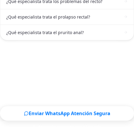
¿Qué especialista trata los problemas del recto?
¿Qué especialista trata el prolapso rectal?
¿Qué especialista trata el prurito anal?
ATENCIÓN DE PROCTÓLOGO EN GUANAJUATO
Solicitar atención de Proctólogo en
Guanajuato ahora
Escríbenos por WhatsApp o llámanos, será un placer
atenderte.
Enviar WhatsApp Atención Segura
Atención urgente por Llamada