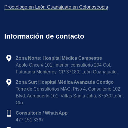
Proctólogo en León Guanajuato en Colonoscopia
Proctólogo en León Guanajuato en laparoscopia
Información de contacto
Proctólogo en León Guanajuato en manometría
anorectal
Zona Norte: Hospital Médica Campestre
Proctólogo en León Guanajuato en rectosigmoidoscopia
Apolo Once # 101, interior, consultorio 204 Col.
Futurama Monterrey. CP 37180, León Guanajuato.
Proctólogo en León Guanajuato en ultrasonido perianal
Zona Sur: Hospital Médica Avanzada Contigo
Torre de Consultorios MAC. Piso 4, Consultorio 102.
Proctólogo en León Guanajuato cerca de la Casa
Blvd. Aeropuerto 101, Villas Santa Julia, 37530 León,
Blanca
Gto.
Consultorio / WhatsApp
Proctólogo en León Guanajuato cerca de España
477 151 3367