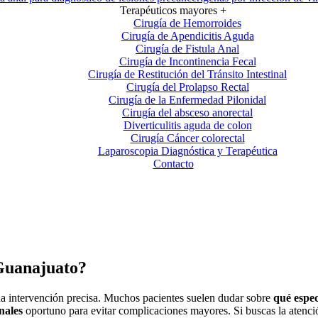
Terapéuticos mayores +
Cirugía de Hemorroides
Cirugía de Apendicitis Aguda
Cirugía de Fistula Anal
Cirugía de Incontinencia Fecal
Cirugía de Restitución del Tránsito Intestinal
Cirugía del Prolapso Rectal
Cirugía de la Enfermedad Pilonidal
Cirugía del absceso anorectal
Diverticulitis aguda de colon
Cirugía Cáncer colorectal
Laparoscopia Diagnóstica y Terapéutica
Contacto
 Guanajuato?
na intervención precisa. Muchos pacientes suelen dudar sobre
qué espec
nales
oportuno para evitar complicaciones mayores. Si buscas la atenc