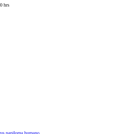
0 hrs
virus papiloma humano