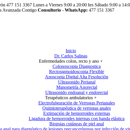
eón
477 151 3367
Lunes a Viernes 9:00 a 20:00 hrs
Sábado 9:00 a 14:0
a Avanzada Contigo
Consultorio - WhatsApp:
477 151 3367
Inicio
Dr. Carlos Salinas
Enfermedades colon, recto y ano +
Colonoscopia Diagnostica
Rectosigmoidoscopia Flexible
Anoscopia Digital Alta Fesolución
Ultrasonido Perianal
Manometría Anorectal
Ultrasonido endoanal y endorectal
Terapéuticos ambulatorios +
Electrofulguración de Verrugas Perianales
Quimioterapéutica de verrugas anales
Extirpación de hemorroides externas
Ligadura de hemorroides internas con banda elástica
Biopsias cutáneas de piel anal
ía anal para diagnóstico de lesiones precancerígenas por infección de 