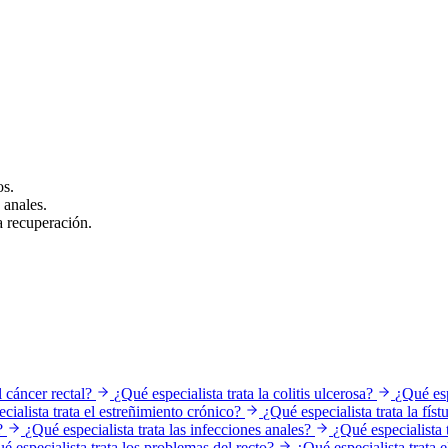
os.
 anales.
a recuperación.
l cáncer rectal?
¿Qué especialista trata la colitis ulcerosa?
¿Qué espe
cialista trata el estreñimiento crónico?
¿Qué especialista trata la físt
?
¿Qué especialista trata las infecciones anales?
¿Qué especialista t
é especialista trata los problemas del recto?
¿Qué especialista trata e