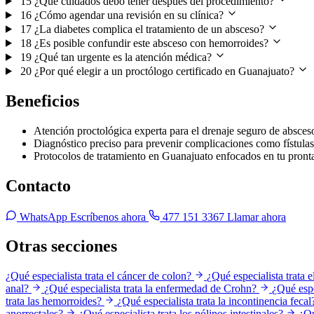
15
¿Qué cuidados debo tener después del procedimiento?
16
¿Cómo agendar una revisión en su clínica?
17
¿La diabetes complica el tratamiento de un absceso?
18
¿Es posible confundir este absceso con hemorroides?
19
¿Qué tan urgente es la atención médica?
20
¿Por qué elegir a un proctólogo certificado en Guanajuato?
Beneficios
Atención proctológica experta para el drenaje seguro de absces
Diagnóstico preciso para prevenir complicaciones como fístulas
Protocolos de tratamiento en Guanajuato enfocados en tu pront
Contacto
WhatsApp
Escríbenos ahora
477 151 3367
Llamar ahora
Otras secciones
¿Qué especialista trata el cáncer de colon?
¿Qué especialista trata e
anal?
¿Qué especialista trata la enfermedad de Crohn?
¿Qué espe
trata las hemorroides?
¿Qué especialista trata la incontinencia fecal
anorrectales?
¿Qué especialista trata los pólipos intestinales?
¿Qu