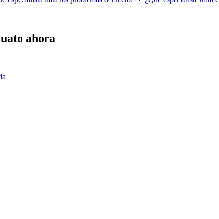
juato ahora
da