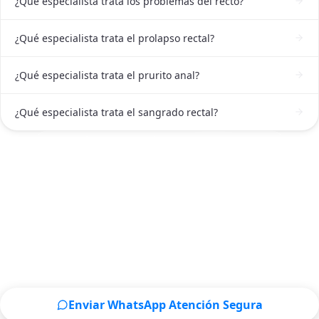
¿Qué especialista trata los problemas del recto?
¿Qué especialista trata el prolapso rectal?
¿Qué especialista trata el prurito anal?
¿Qué especialista trata el sangrado rectal?
ATENCIÓN DE PROCTÓLOGO EN GUANAJUATO
Solicitar atención de Proctólogo en
Guanajuato ahora
Escríbenos por WhatsApp o llámanos, será un placer
atenderte.
Enviar WhatsApp Atención Segura