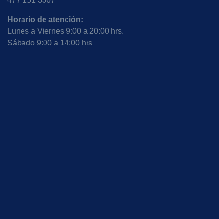
477 151 3367
Proctólogo en León Guanajuato cerca de España
Horario de atención:
Lunes a Viernes 9:00 a 20:00 hrs.
Proctólogo en León Guanajuato cerca de Granada
Sábado 9:00 a 14:00 hrs
Proctólogo en León Guanajuato cerca de Hidalgo
Proctólogo en León Guanajuato cerca de la Antiqua
Proctólogo en León Guanajuato cerca de la Herradura
Proctólogo en León Guanajuato cerca de la Margarita
Proctólogo en León Guanajuato cerca de las Quintas
Proctólogo en León Guanajuato cerca de Lindavista