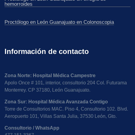
hemorroides
Proctólogo en León Guanajuato en Colonoscopia
Proctólogo en León Guanajuato en laparoscopia
Información de contacto
Proctólogo en León Guanajuato en manometría
anorectal
Zona Norte: Hospital Médica Campestre
Proctólogo en León Guanajuato en rectosigmoidoscopia
Apolo Once # 101, interior, consultorio 204 Col. Futurama
Monterrey. CP 37180, León Guanajuato.
Proctólogo en León Guanajuato en ultrasonido perianal
Zona Sur: Hospital Médica Avanzada Contigo
Torre de Consultorios MAC. Piso 4, Consultorio 102. Blvd.
Proctólogo en León Guanajuato cerca de la Casa
Aeropuerto 101, Villas Santa Julia, 37530 León, Gto.
Blanca
Consultorio / WhatsApp