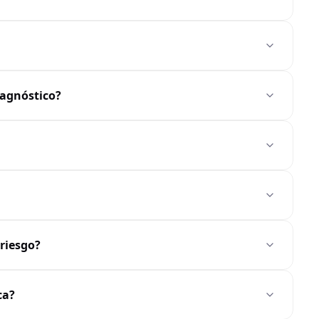
iagnóstico?
 riesgo?
ca?