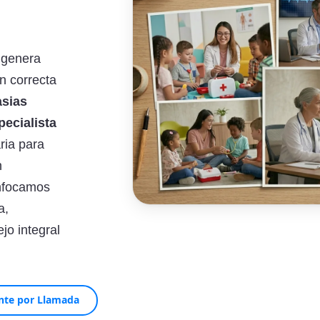
l genera
n correcta
asias
pecialista
ria para
n
enfocamos
a,
jo integral
nte por Llamada