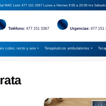
ital MAC León
477 151 3367
Lunes a Viernes 9:00 a 20:00 hrs
Sábado 
Teléfono:
477 151 3367
Urgencias:
477 151 
s colon, recto y ano +
Terapéuticos ambulatorios +
Tera
rata