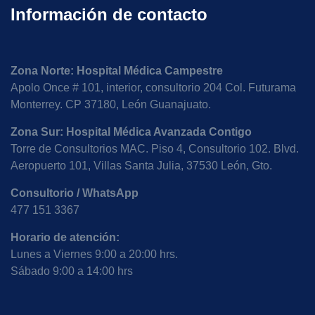
Información de contacto
Proctólogo en León Guanajuato en manometría
anorectal
Zona Norte: Hospital Médica Campestre
Proctólogo en León Guanajuato en rectosigmoidoscopia
Apolo Once # 101, interior, consultorio 204 Col. Futurama
Monterrey. CP 37180, León Guanajuato.
Proctólogo en León Guanajuato en ultrasonido perianal
Zona Sur: Hospital Médica Avanzada Contigo
Torre de Consultorios MAC. Piso 4, Consultorio 102. Blvd.
Proctólogo en León Guanajuato cerca de la Casa
Aeropuerto 101, Villas Santa Julia, 37530 León, Gto.
Blanca
Consultorio / WhatsApp
477 151 3367
Proctólogo en León Guanajuato cerca de España
Horario de atención:
Lunes a Viernes 9:00 a 20:00 hrs.
Proctólogo en León Guanajuato cerca de Granada
Sábado 9:00 a 14:00 hrs
Proctólogo en León Guanajuato cerca de Hidalgo