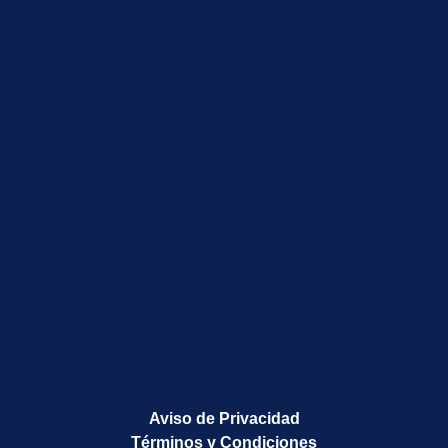
Proctólogo en León Guanajuato cerca de la Antiqua
Proctólogo en León Guanajuato cerca de la Herradura
Proctólogo en León Guanajuato cerca de la Margarita
Proctólogo en León Guanajuato cerca de las Quintas
Proctólogo en León Guanajuato cerca de Lindavista
Proctólogo en León Guanajuato cerca de los Paraísos
Proctólogo en León Guanajuato cerca de Panorama
Aviso de Privacidad
Términos y Condiciones