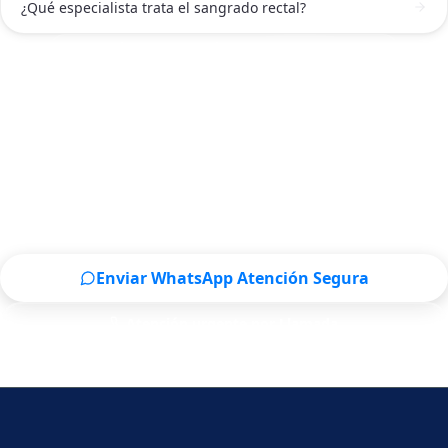
¿Qué especialista trata el sangrado rectal?
ATENCIÓN DE PROCTÓLOGO EN GUANAJUATO
Solicitar atención de Proctólogo en
Guanajuato ahora
Escríbenos por WhatsApp o llámanos, será un placer
atenderte.
Enviar WhatsApp Atención Segura
Atención urgente por Llamada
Solo para pacientes de Guanajuato