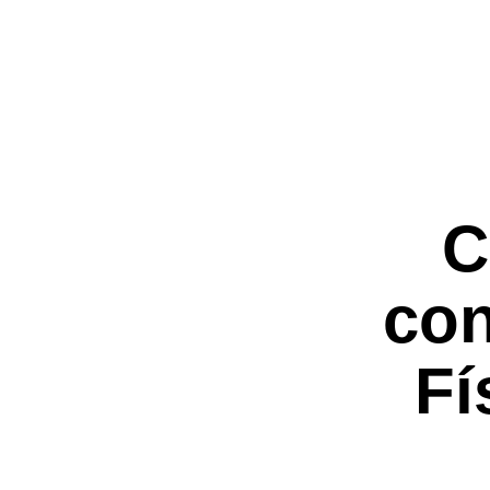
¿Bus
C
con
Fí