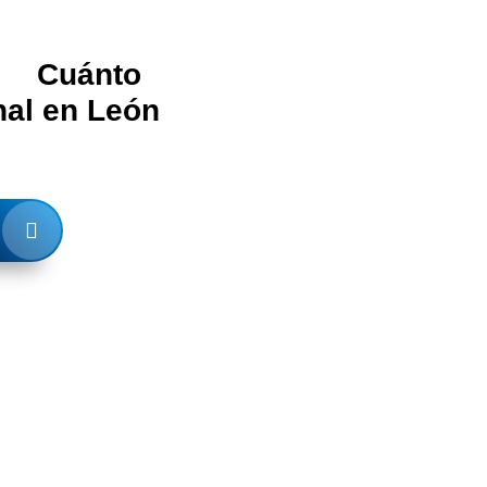
 de
Cuánto
nal en León
rmación.