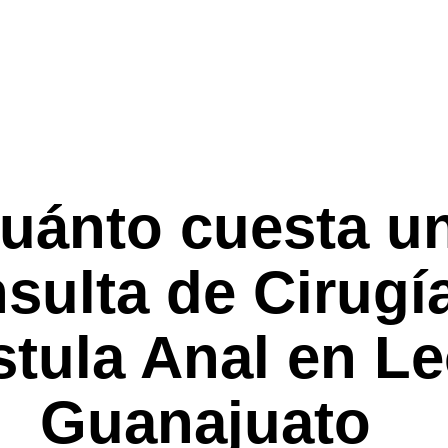
cas Tratamient
uánto cuesta u
sulta de Cirugí
stula Anal en L
Guanajuato
?