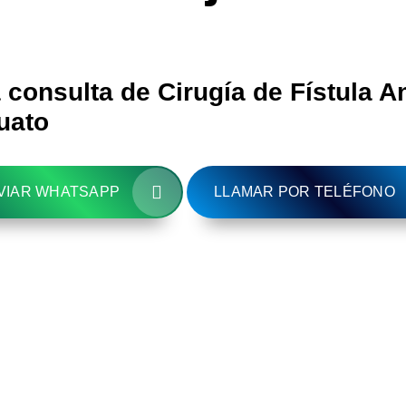
tu salud con nuestros servicios
 consulta de Cirugía de Fístula A
uato
. Contáctanos para más info
VIAR WHATSAPP
LLAMAR POR TELÉFONO