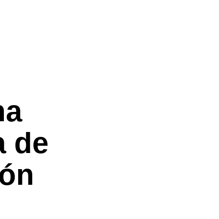
o con
na
a de
eón