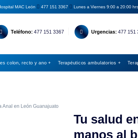
Hospital MAC León
477 151 3367
Lunes a Viernes 9:00 a 20:00 hr
Teléfono:
477 151 3367
Urgencias:
477 151 
s colon, recto y ano +
Terapéuticos ambulatorios +
Tera
Tu salud e
manos al 