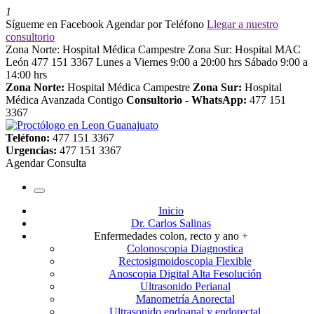
1
Sígueme en Facebook
Agendar por Teléfono
Llegar a nuestro
consultorio
Zona Norte: Hospital Médica Campestre
Zona Sur: Hospital MAC
León
477 151 3367
Lunes a Viernes 9:00 a 20:00 hrs
Sábado 9:00 a
14:00 hrs
Zona Norte:
Hospital Médica Campestre
Zona Sur:
Hospital
Médica Avanzada Contigo
Consultorio - WhatsApp:
477 151
3367
Teléfono:
477 151 3367
Urgencias:
477 151 3367
Agendar Consulta
Inicio
Dr. Carlos Salinas
Enfermedades colon, recto y ano +
Colonoscopia Diagnostica
Rectosigmoidoscopia Flexible
Anoscopia Digital Alta Fesolución
Ultrasonido Perianal
Manometría Anorectal
Ultrasonido endoanal y endorectal