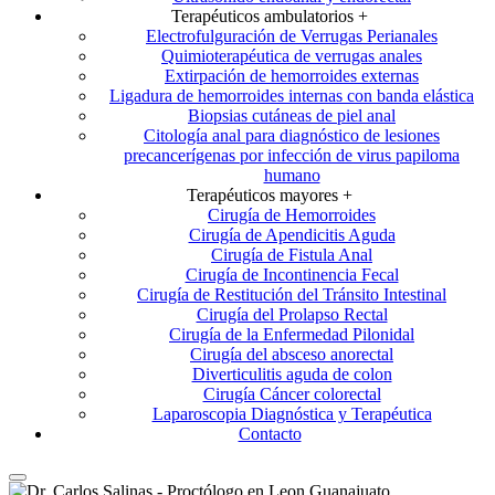
Terapéuticos ambulatorios +
Electrofulguración de Verrugas Perianales
Quimioterapéutica de verrugas anales
Extirpación de hemorroides externas
Ligadura de hemorroides internas con banda elástica
Biopsias cutáneas de piel anal
Citología anal para diagnóstico de lesiones
precancerígenas por infección de virus papiloma
humano
Terapéuticos mayores +
Cirugía de Hemorroides
Cirugía de Apendicitis Aguda
Cirugía de Fistula Anal
Cirugía de Incontinencia Fecal
Cirugía de Restitución del Tránsito Intestinal
Cirugía del Prolapso Rectal
Cirugía de la Enfermedad Pilonidal
Cirugía del absceso anorectal
Diverticulitis aguda de colon
Cirugía Cáncer colorectal
Laparoscopia Diagnóstica y Terapéutica
Contacto