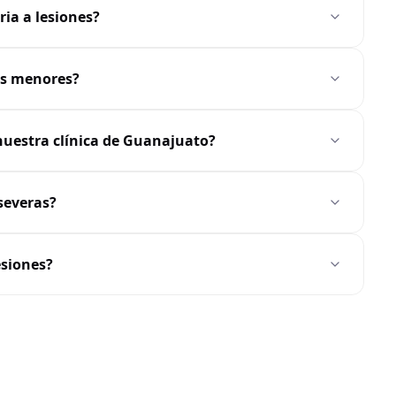
ia a lesiones?
es menores?
nuestra clínica de Guanajuato?
severas?
esiones?
ATENCIÓN DE PROCTÓLOGO EN GUANAJUATO
n de Proctólogo en Guana