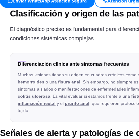
Enviar WhatsApp Atención Segura
Atención urge
Clasificación y origen de las pa
El diagnóstico preciso es fundamental para diferenc
condiciones sistémicas complejas.
Diferenciación clínica ante síntomas frecuentes
Muchas lesiones tienen su origen en cuadros crónicos como 
hemorroides
o una
fisura anal
. Sin embargo, no siempre es s
síntomas aislados o manifestaciones de enfermedades inflama
colitis ulcerosa
. Es vital evaluar si estamos frente a una
fís
inflamación rectal
y el
prurito anal
, que requieren protocolo
tejido.
Señales de alerta y patologías de