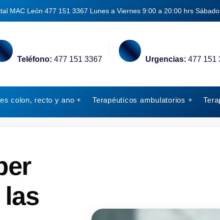
ital MAC León
477 151 3367
Lunes a Viernes 9:00 a 20:00 hrs
Sábado 
Teléfono:
477 151 3367
Urgencias:
477 151 
s colon, recto y ano +
Terapéuticos ambulatorios +
Tera
ber
 las