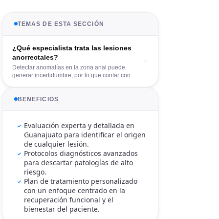
TEMAS DE ESTA SECCIÓN
¿Qué especialista trata las lesiones
anorrectales?
Detectar anomalías en la zona anal puede
generar incertidumbre, por lo que contar con
orientación experta es vital para un diagnóstico
temprano. Muchos pacientes que experimentan
molestias se preguntan qué especialista trata
BENEFICIOS
lesiones anorrectales de manera integral y
segura. En nuestra unidad de proctología en
Guanajuato, nos dedicamos al manejo
Evaluación experta y detallada en
especializado de diversas patologías de la
Guanajuato para identificar el origen
región, brindando un entorno de confianza y
de cualquier lesión.
profesionalismo para restaurar tu salud y
Protocolos diagnósticos avanzados
mejorar tu calidad de vida.
para descartar patologías de alto
riesgo.
Plan de tratamiento personalizado
con un enfoque centrado en la
recuperación funcional y el
bienestar del paciente.