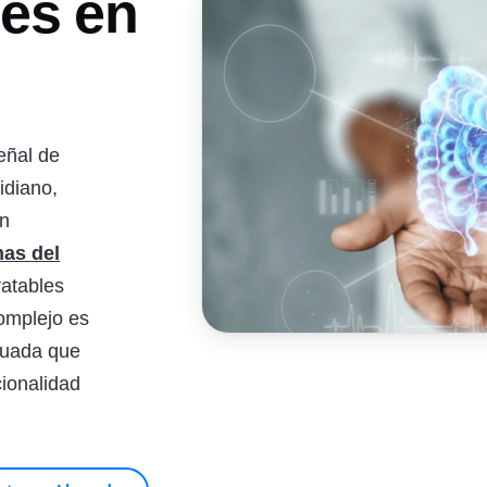
les en
eñal de
idiano,
en
as del
ratables
omplejo es
cuada que
cionalidad