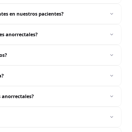
tes en nuestros pacientes?
nes anorrectales?
os?
a?
 anorrectales?