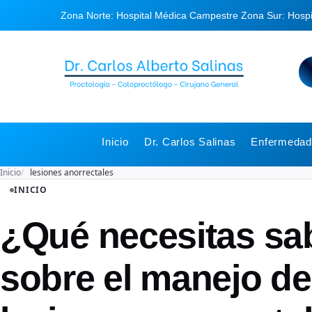
Zona Norte: Hospital Médica Campestre
Zona Sur: Hosp
Inicio
Dr. Carlos Salinas
Enfermedade
Inicio
lesiones anorrectales
INICIO
¿Qué necesitas sa
sobre el manejo de