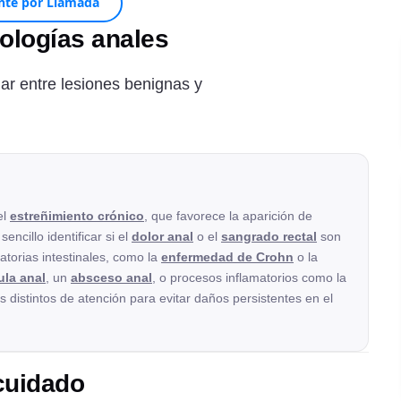
nte por Llamada
tologías anales
iar entre lesiones benignas y
el
estreñimiento crónico
, que favorece la aparición de
encillo identificar si el
dolor anal
o el
sangrado rectal
son
torias intestinales, como la
enfermedad de Crohn
o la
tula anal
, un
absceso anal
, o procesos inflamatorios como la
s distintos de atención para evitar daños persistentes en el
 cuidado